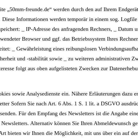
ite „50mm-freunde.de“ werden durch den auf Ihrem Endgerä
. Diese Informationen werden temporär in einem sog. Logfile
espeichert: _ IP-Adresse des anfragenden Rechners, _ Datum
verwendeter Browser und ggf. das Betriebssystem Ihres Rechn
tet: _ Gewährleistung eines reibungslosen Verbindungsaufba
rheit und -stabilität sowie _ zu weiteren administrativen Z
nteresse folgt aus oben aufgelisteten Zwecken zur Datenerhe
ies sowie Analysedienste ein. Nähere Erläuterungen dazu erha
ter Sofern Sie nach Art. 6 Abs. 1 S. 1 lit. a DSGVO ausdrüc
rsenden. Für den Empfang des Newsletters ist die Angabe ein
 Newsletters. Alternativ können Sie Ihren Abmeldewunsch ger
rt bieten wir Ihnen die Möglichkeit, mit uns über ein auf de